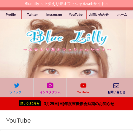
BlueLilly ～上矢えり奈オフィシャルwebサイト～
Profile
Twitter
Instagram
YouTube
お問い合わせ
ホーム
ツイッター
インスタグラム
YouTube
お問い合わせ
3月29日(日)年度末撮影会延期のお知らせ
詳しくはこちら
YouTube